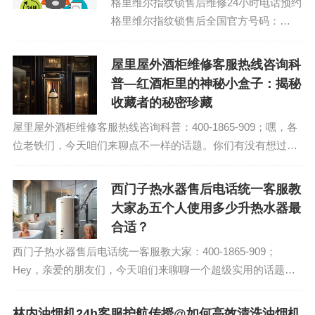
格里维尔指纹锁售后维修24小时电话预约
格里维尔指纹锁售后全国官方号码：
(1)400-1865-909(2)400-1865-909...
屋里屋外酒柜维修客服热线咨询科
普—红酒柜里的神秘小盒子：揭秘
收藏者的秘密珍藏
屋里屋外酒柜维修客服热线咨询科普：400-1865-909；嘿，各
位老铁们，今天咱们来聊点不一样的话题。你们有没有想过，
那些摆放在红酒柜里，看起来平平无奇的小盒子，其实可能是
收藏者心中的宝贝呢？没错，...
西门子热水器售后电话统一客服教
大家あ五个人使用多少升热水器最
合适？
西门子热水器售后电话统一客服教大家：400-1865-909；
Hey，亲爱的朋友们，今天咱们来聊聊一个超级实用的话题：
五个人使用多少升热水器最合适？别看这个问题简单，但它可
是关系到我们日常生活的舒适度...
林内油烟机24h客服护航传授@如何高效清洗油烟机