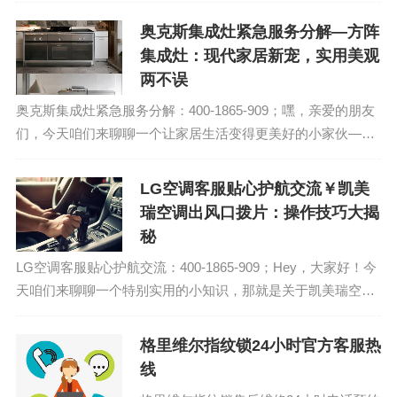
修电话:...
奥克斯集成灶紧急服务分解—方阵
集成灶：现代家居新宠，实用美观
两不误
奥克斯集成灶紧急服务分解：400-1865-909；嘿，亲爱的朋友
们，今天咱们来聊聊一个让家居生活变得更美好的小家伙——
方阵集成灶。你可能觉得，这不就是厨房里那个烧火的玩意儿
吗？哈哈，别小看了它，现在...
LG空调客服贴心护航交流￥凯美
瑞空调出风口拨片：操作技巧大揭
秘
LG空调客服贴心护航交流：400-1865-909；Hey，大家好！今
天咱们来聊聊一个特别实用的小知识，那就是关于凯美瑞空调
出风口拨片的操作技巧。我知道，你们这些开车的小伙伴们，
肯定都对这一点感兴趣吧...
格里维尔指纹锁24小时官方客服热
线