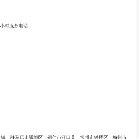
4小时服务电话
前镇、驻马店市驿城区、铜仁市江口县、常州市钟楼区、梅州市