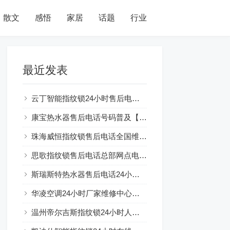
散文
感悟
家居
话题
行业
最近发表
云丁智能指纹锁24小时售后电话人工400客服电话
康宝热水器售后电话号码普及【燃气热水器水气双调：节能环保新选择】
珠海威恒指纹锁售后电话全国维修网点及电话号码查询
思歌指纹锁售后电话总部网点电话查询
斯瑞斯特热水器售后电话24小时解释☞房东装热水器可以吗？注意事项一览
华凌空调24小时厂家维修中心服务总部
温州帝尔吉斯指纹锁24小时人工服务热线电话全国