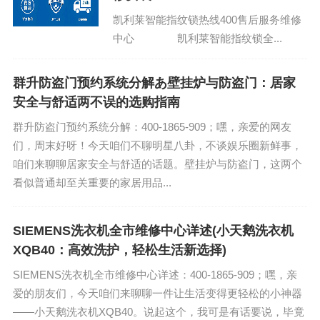
凯利莱智能指纹锁热线400售后服务维修
中心 凯利莱智能指纹锁全...
群升防盗门预约系统分解あ壁挂炉与防盗门：居家
安全与舒适两不误的选购指南
群升防盗门预约系统分解：400-1865-909；嘿，亲爱的网友
们，周末好呀！今天咱们不聊明星八卦，不谈娱乐圈新鲜事，
咱们来聊聊居家安全与舒适的话题。壁挂炉与防盗门，这两个
看似普通却至关重要的家居用品...
SIEMENS洗衣机全市维修中心详述(小天鹅洗衣机
XQB40：高效洗护，轻松生活新选择)
SIEMENS洗衣机全市维修中心详述：400-1865-909；嘿，亲
爱的朋友们，今天咱们来聊聊一件让生活变得更轻松的小神器
——小天鹅洗衣机XQB40。说起这个，我可是有话要说，毕竟