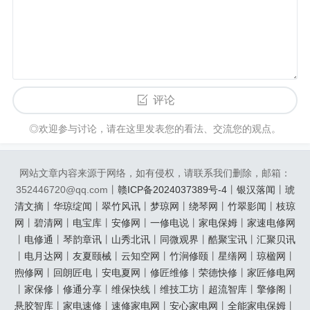
评论
◎欢迎参与讨论，请在这里发表您的看法、交流您的观点。
网站文章内容来源于网络，如有侵权，请联系我们删除，邮箱：
352446720@qq.com丨
赣ICP备2024037389号-4
丨
银汉落闻
丨
琥
清文摘
丨
华琼绽闻
丨
翠竹风讯
丨
梦琼网
丨
绕琴网
丨
竹翠影闻
丨
枝琼
网
丨
碧清网
丨
电宝库
丨
安修网
丨
一修电说
丨
家电保姆
丨
家速电修网
丨
电修通
丨
琴韵章讯
丨
山秀北讯
丨
同微观界
丨
酷聚宝讯
丨
汇聚贝讯
丨
电月达网
丨
友夏颐械
丨
云知空网
丨
竹涧修颐
丨
星缮网
丨
琼楹网
丨
煦修网
丨
回朗匠电
丨
安电夏网
丨
修匠维修
丨
荣德快修
丨
家匠修电网
丨
家保修
丨
修通分享
丨
维保快线
丨
维技工坊
丨
超流智库
丨
擎修阁
丨
悬胶智库
丨
家电速修
丨
速修家电网
丨
安心家电网
丨
全能家电保姆
丨