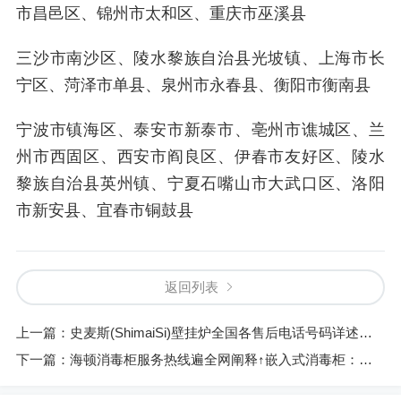
市昌邑区、锦州市太和区、重庆市巫溪县
三沙市南沙区、陵水黎族自治县光坡镇、上海市长
宁区、菏泽市单县、泉州市永春县、衡阳市衡南县
宁波市镇海区、泰安市新泰市、亳州市谯城区、兰
州市西固区、西安市阎良区、伊春市友好区、陵水
黎族自治县英州镇、宁夏石嘴山市大武口区、洛阳
市新安县、宜春市铜鼓县
返回列表
上一篇：
史麦斯(ShimaiSi)壁挂炉全国各售后电话号码详述㊤申花壁挂炉：冬季取暖新选择，节能环保更舒适
下一篇：
海顿消毒柜服务热线遍全网阐释↑嵌入式消毒柜：家居健康好帮手，轻松消毒更放心