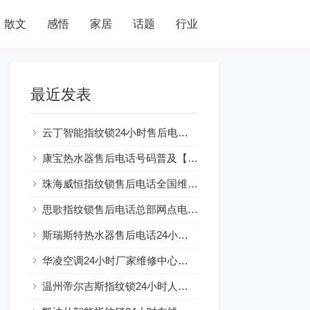
散文
感悟
家居
话题
行业
最近发表
云丁智能指纹锁24小时售后电话人工400客服电话
康宝热水器售后电话号码普及【燃气热水器水气双调：节能环保新选择】
珠海威恒指纹锁售后电话全国维修网点及电话号码查询
思歌指纹锁售后电话总部网点电话查询
斯瑞斯特热水器售后电话24小时解释☞房东装热水器可以吗？注意事项一览
华凌空调24小时厂家维修中心服务总部
温州帝尔吉斯指纹锁24小时人工服务热线电话全国