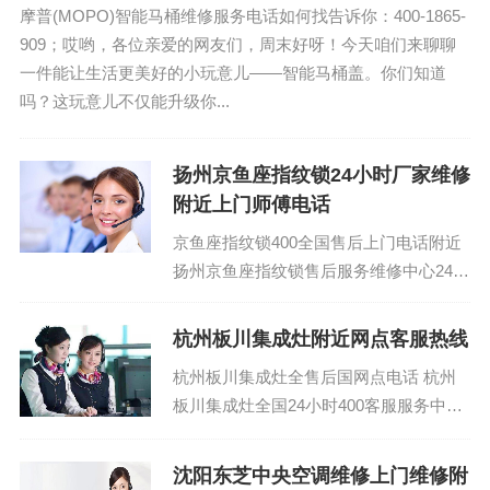
摩普(MOPO)智能马桶维修服务电话如何找告诉你：400-1865-
909；哎哟，各位亲爱的网友们，周末好呀！今天咱们来聊聊
一件能让生活更美好的小玩意儿——智能马桶盖。你们知道
吗？这玩意儿不仅能升级你...
扬州京鱼座指纹锁24小时厂家维修
附近上门师傅电话
京鱼座指纹锁400全国售后上门电话附近
扬州京鱼座指纹锁售后服务维修中心24小
时服务热线：400-1865-909 (温馨提示：
即可拨打）...
杭州板川集成灶附近网点客服热线
杭州板川集成灶全售后国网点电话 杭州
板川集成灶全国24小时400客服服务中
心：(1)400-1865-909 板川集成灶全国统
一24小时服...
沈阳东芝中央空调维修上门维修附