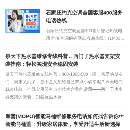
伙——半球燃气灶987713。这可不是什么高深莫测的科技产
品，它就是厨房里那个默默...
石家庄约克空调全国客服400服务
电话热线
石家庄约克空调总部400售后登记热线电
话 约克空调服务网点咨询热线：(1)400-
1865-909 约克空调维修全国中心电话:
(2)...
泉天下热水器维修专线科普←西门子热水器支架安
装指南：轻松实现安全稳固安装
泉天下热水器维修专线科普：400-1865-909；嘿，亲爱的朋友
们，周末又到了，是不是又想给自己来点小确幸呢？今天咱们
就来聊聊一个既实用又有点小技术含量的话题——西门子热水
器支架的安装。别看这热水器...
摩普(MOPO)智能马桶维修服务电话如何找告诉你☞
智能马桶盖：升级家居体验，享受舒适生活新选择