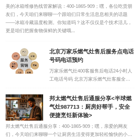
美的冰箱维修热线管家解说：400-1865-909；嘿，各位吃货朋
友们，今天咱们来聊聊一个跟咱们日常生活息息相关的话题
——冰箱冷藏温度检测。你知道吗？这不仅仅是个技术活儿，
更是咱们把握食物保鲜的关键哦...
北京万家乐燃气灶售后服务点电话
号码电话预约
万家乐燃气灶400客服售后电话24小时人
工电话号码 北京万家乐燃气灶客服全天
候维修热线：(1)400-1865-909（点击咨
询）（2）400-1865...
邦太燃气灶售后通服分享<半球燃
气灶987713：厨房好帮手，安全
便捷烹饪新体验>
邦太燃气灶售后通服分享：400-1865-909；嘿，亲爱的网友
们，今天咱们来聊聊一个让厨房生活变得更加轻松愉快的小家