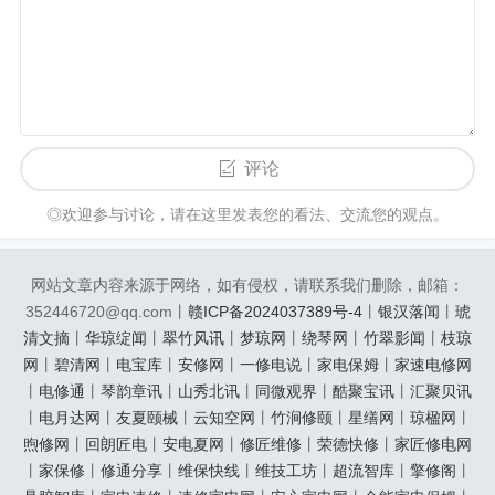
评论
◎欢迎参与讨论，请在这里发表您的看法、交流您的观点。
网站文章内容来源于网络，如有侵权，请联系我们删除，邮箱：
352446720@qq.com丨
赣ICP备2024037389号-4
丨
银汉落闻
丨
琥
清文摘
丨
华琼绽闻
丨
翠竹风讯
丨
梦琼网
丨
绕琴网
丨
竹翠影闻
丨
枝琼
网
丨
碧清网
丨
电宝库
丨
安修网
丨
一修电说
丨
家电保姆
丨
家速电修网
丨
电修通
丨
琴韵章讯
丨
山秀北讯
丨
同微观界
丨
酷聚宝讯
丨
汇聚贝讯
丨
电月达网
丨
友夏颐械
丨
云知空网
丨
竹涧修颐
丨
星缮网
丨
琼楹网
丨
煦修网
丨
回朗匠电
丨
安电夏网
丨
修匠维修
丨
荣德快修
丨
家匠修电网
丨
家保修
丨
修通分享
丨
维保快线
丨
维技工坊
丨
超流智库
丨
擎修阁
丨