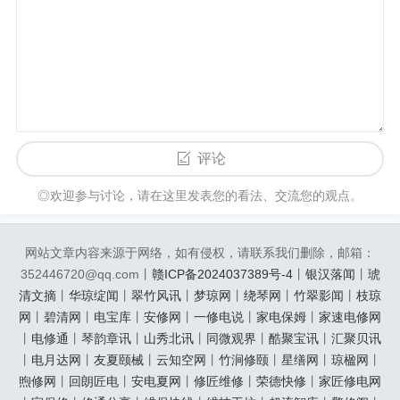
评论
◎欢迎参与讨论，请在这里发表您的看法、交流您的观点。
网站文章内容来源于网络，如有侵权，请联系我们删除，邮箱：
352446720@qq.com丨
赣ICP备2024037389号-4
丨
银汉落闻
丨
琥
清文摘
丨
华琼绽闻
丨
翠竹风讯
丨
梦琼网
丨
绕琴网
丨
竹翠影闻
丨
枝琼
网
丨
碧清网
丨
电宝库
丨
安修网
丨
一修电说
丨
家电保姆
丨
家速电修网
丨
电修通
丨
琴韵章讯
丨
山秀北讯
丨
同微观界
丨
酷聚宝讯
丨
汇聚贝讯
丨
电月达网
丨
友夏颐械
丨
云知空网
丨
竹涧修颐
丨
星缮网
丨
琼楹网
丨
煦修网
丨
回朗匠电
丨
安电夏网
丨
修匠维修
丨
荣德快修
丨
家匠修电网