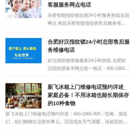
客服服务网点电话
乐橙智能指纹锁全国24小时服务热线全国
网点 南昌乐橙智能指纹锁售后服务维修
附近上门师傅电话：(1)400-1865-
909（点击咨询）（2）400-18...
合肥好汉指纹锁24小时总部售后服
务维修电话
好汉指纹锁维修服务24小时热线 合肥好
汉指纹锁各市网点统一电话：400-1865-
909 (温馨提示：即可拨打） 好汉指纹锁
全国...
新飞冰箱上门维修电话预约详述_
家庭必备！不用冰箱也能长期保存
的10种食物
新飞冰箱上门维修电话预约详述：400-1865-909；哎呦，朋友
们，咱们聊聊生活那些事儿。话说现在天气渐暖，冰箱里的食
物更新换代速度简直跟追剧一样快。但你知道吗？有些食物不