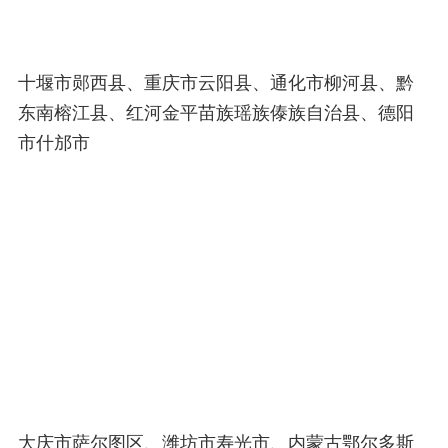
十堰市郧西县、重庆市云阳县、通化市柳河县、黔
东南榕江县、红河金平苗族瑶族傣族自治县、德阳
市什邡市
大庆市萨尔图区、潍坊市寿光市、内蒙古鄂尔多斯