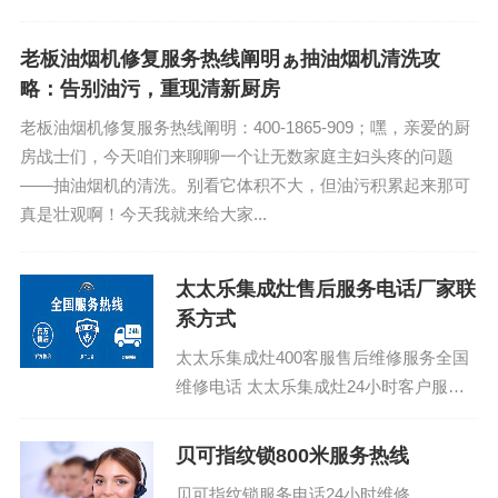
话热线：(1)400-1865-909 特灵中央空调
400客...
老板油烟机修复服务热线阐明ぁ抽油烟机清洗攻
略：告别油污，重现清新厨房
老板油烟机修复服务热线阐明：400-1865-909；嘿，亲爱的厨
房战士们，今天咱们来聊聊一个让无数家庭主妇头疼的问题
——抽油烟机的清洗。别看它体积不大，但油污积累起来那可
真是壮观啊！今天我就来给大家...
太太乐集成灶售后服务电话厂家联
系方式
太太乐集成灶400客服售后维修服务全国
维修电话 太太乐集成灶24小时客户服务
中心客服电话：(1)400-1865-909 太太乐
集成...
贝可指纹锁800米服务热线
贝可指纹锁服务电话24小时维修