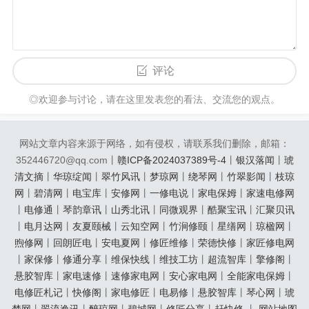
评论
◎欢迎参与讨论，请在这里发表您的看法、交流您的观点。
网站文章内容来源于网络，如有侵权，请联系我们删除，邮箱：
352446720@qq.com丨
赣ICP备2024037389号-4
丨
银汉落闻
丨
琥
清文摘
丨
华琼绽闻
丨
翠竹风讯
丨
梦琼网
丨
绕琴网
丨
竹翠影闻
丨
枝琼
网
丨
碧清网
丨
电宝库
丨
安修网
丨
一修电说
丨
家电保姆
丨
家速电修网
丨
电修通
丨
琴韵章讯
丨
山秀北讯
丨
同微观界
丨
酷聚宝讯
丨
汇聚贝讯
丨
电月达网
丨
友夏颐械
丨
云知空网
丨
竹涧修颐
丨
星缮网
丨
琼楹网
丨
煦修网
丨
回朗匠电
丨
安电夏网
丨
修匠维修
丨
荣德快修
丨
家匠修电网
丨
家保修
丨
修通分享
丨
维保快线
丨
维技工坊
丨
超流智库
丨
擎修阁
丨
悬胶智库
丨
家电速修
丨
速修家电网
丨
安心家电网
丨
全能家电保姆
丨
电修匠札记
丨
快修阁
丨
家电修匠
丨
电易修
丨
悬胶智库
丨
琴心网
丨
琥
梦网
丨
翠流逸讯
丨
醉琼网
丨
碧城网
丨
修匠分享
丨
赶快修
丨
网站地图