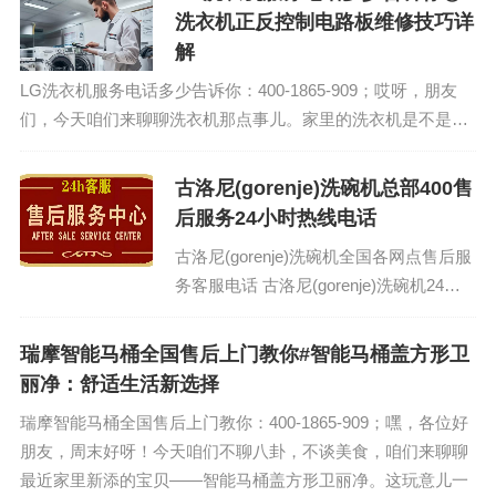
洗衣机正反控制电路板维修技巧详
解
LG洗衣机服务电话多少告诉你：400-1865-909；哎呀，朋友
们，今天咱们来聊聊洗衣机那点事儿。家里的洗衣机是不是有
时候闹脾气，正反转都不灵光了？别急，今天我就来给大家揭
秘洗衣机正反控制电路板维修...
古洛尼(gorenje)洗碗机总部400售
后服务24小时热线电话
古洛尼(gorenje)洗碗机全国各网点售后服
务客服电话 古洛尼(gorenje)洗碗机24小
时快修热线：(1)400-1865-909（点击咨
询）（2...
瑞摩智能马桶全国售后上门教你#智能马桶盖方形卫
丽净：舒适生活新选择
瑞摩智能马桶全国售后上门教你：400-1865-909；嘿，各位好
朋友，周末好呀！今天咱们不聊八卦，不谈美食，咱们来聊聊
最近家里新添的宝贝——智能马桶盖方形卫丽净。这玩意儿一