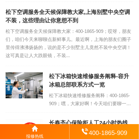
售后客服电话：400-1865-909 (温馨提
示：即可拨打）...
松下空调服务全天候保障教大家,上海别墅中央空调
不装，这些理由让你意想不到
松下空调服务全天候保障教大家：400-1865-909；哎呀，朋友
们，咱们今天来聊聊点新鲜事儿。最近啊，上海的朋友们圈子
里传得沸沸扬扬的，说的是不少别墅主儿竟然不装中央空调！
这可真是让人大跌眼镜，不装...
松下冰箱快速维修服务阐释-容升
冰箱总部联系方式一览
松下冰箱快速维修服务阐释：400-1865-
909；嘿，大家好啊！今天咱们要聊一聊
一个超级实用的热点话题——容升冰箱总
部联系方式一览。你知道吗，这可是个宝
长春齐心保险柜人工24小时热线
啊，对于我们这些爱烹饪、爱生活的朋友
400-1865-909
长春齐心保险柜400热线人工服务 齐心保
来说，简直...
报修热线