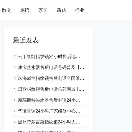
散文
感悟
家居
话题
行业
最近发表
云丁智能指纹锁24小时售后电话人工400客服电话
康宝热水器售后电话号码普及【燃气热水器水气双调：节能环保新选择】
珠海威恒指纹锁售后电话全国维修网点及电话号码查询
思歌指纹锁售后电话总部网点电话查询
斯瑞斯特热水器售后电话24小时解释☞房东装热水器可以吗？注意事项一览
华凌空调24小时厂家维修中心服务总部
温州帝尔吉斯指纹锁24小时人工服务热线电话全国