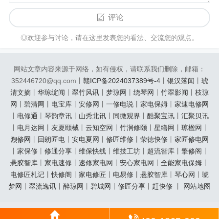
评论
◎欢迎参与讨论，请在这里发表您的看法、交流您的观点。
网站文章内容来源于网络，如有侵权，请联系我们删除，邮箱：
352446720@qq.com丨
赣ICP备2024037389号-4
丨
银汉落闻
丨
琥
清文摘
丨
华琼绽闻
丨
翠竹风讯
丨
梦琼网
丨
绕琴网
丨
竹翠影闻
丨
枝琼
网
丨
碧清网
丨
电宝库
丨
安修网
丨
一修电说
丨
家电保姆
丨
家速电修网
丨
电修通
丨
琴韵章讯
丨
山秀北讯
丨
同微观界
丨
酷聚宝讯
丨
汇聚贝讯
丨
电月达网
丨
友夏颐械
丨
云知空网
丨
竹涧修颐
丨
星缮网
丨
琼楹网
丨
煦修网
丨
回朗匠电
丨
安电夏网
丨
修匠维修
丨
荣德快修
丨
家匠修电网
丨
家保修
丨
修通分享
丨
维保快线
丨
维技工坊
丨
超流智库
丨
擎修阁
丨
悬胶智库
丨
家电速修
丨
速修家电网
丨
安心家电网
丨
全能家电保姆
丨
电修匠札记
丨
快修阁
丨
家电修匠
丨
电易修
丨
悬胶智库
丨
琴心网
丨
琥
梦网
丨
翠流逸讯
丨
醉琼网
丨
碧城网
丨
修匠分享
丨
赶快修
丨
网站地图