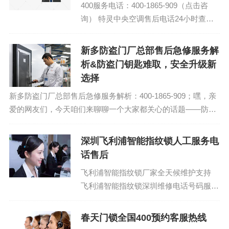
400服务电话：400-1865-909（点击咨
询） 特灵中央空调售后电话24小时查询
点/总部人工客服号码 特灵中央空调全国
24小时400客服维修网点...
新多防盗门厂总部售后急修服务解
析&防盗门钥匙难取，安全升级新
选择
新多防盗门厂总部售后急修服务解析：400-1865-909；嘿，亲
爱的网友们，今天咱们来聊聊一个大家都关心的话题——防盗
门钥匙难取，安全升级新选择。这事儿，说起来还挺有意思
的，就像最近小区里邻居们聚会...
深圳飞利浦智能指纹锁人工服务电
话售后
飞利浦智能指纹锁厂家全天候维护支持
飞利浦智能指纹锁深圳维修电话号码服务
电话：(1)400-1865-909（点击咨询）
（2）400-1865-909（...
春天门锁全国400预约客服热线