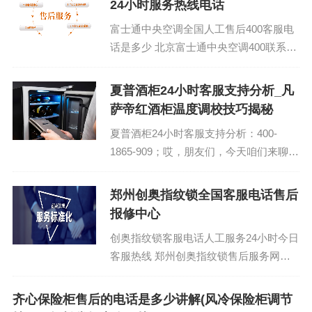
24小时服务热线电话
富士通中央空调全国人工售后400客服电
话是多少 北京富士通中央空调400联系方
式报修电话：400-1865-909 (温馨提示：
即可拨打）...
夏普酒柜24小时客服支持分析_凡
萨帝红酒柜温度调校技巧揭秘
夏普酒柜24小时客服支持分析：400-
1865-909；哎，朋友们，今天咱们来聊聊
点实在的。你知道，我这个人就喜欢跟你
们分享那些接地气的生活小技巧。这不，
郑州创奥指纹锁全国客服电话售后
最近有个话题挺火的，就是“凡萨帝红酒
报修中心
柜温度调校...
创奥指纹锁客服电话人工服务24小时今日
客服热线 郑州创奥指纹锁售后服务网点
联络处：400-1865-909 (温馨提示：即可
拨打）...
齐心保险柜售后的电话是多少讲解(风冷保险柜调节