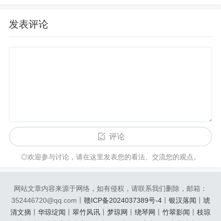
发表评论
评论
◎欢迎参与讨论，请在这里发表您的看法、交流您的观点。
网站文章内容来源于网络，如有侵权，请联系我们删除，邮箱：
352446720@qq.com丨
赣ICP备2024037389号-4
丨
银汉落闻
丨
琥
清文摘
丨
华琼绽闻
丨
翠竹风讯
丨
梦琼网
丨
绕琴网
丨
竹翠影闻
丨
枝琼