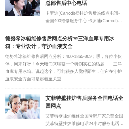
总部售后中心电话
卡罗迪(Carrodi)壁挂炉售后热线点电话-
全国400维修服务中心 卡罗迪(Carrodi)壁
挂炉金华24小时客服价格：(1)400-1865-
909...
德努希冰箱维修售后网点分析☜三洋血库专用冰
箱：专业设计，守护血液安全
德努希冰箱维修售后网点分析：400-1865-909；嘿，各位小伙
伴，周末好呀！今天咱们来聊聊一个特别实在的话题——三洋
血库专用冰箱。说起这个，可能很多人觉得陌生，但它在守护
血液安全方面可是起着至关重...
艾菲特壁挂炉售后服务全国电话全
国网点
艾菲特壁挂炉维修全国号码厂家总部全国
艾菲特壁挂炉维修电话24小时服务电话：