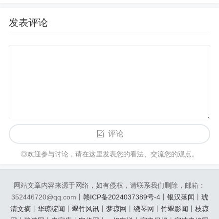
发表评论
评论
◎欢迎参与讨论，请在这里发表您的看法、交流您的观点。
网站文章内容来源于网络，如有侵权，请联系我们删除，邮箱：
352446720@qq.com丨
赣ICP备2024037389号-4
丨
银汉落闻
丨
琥
清文摘
丨
华琼绽闻
丨
翠竹风讯
丨
梦琼网
丨
绕琴网
丨
竹翠影闻
丨
枝琼