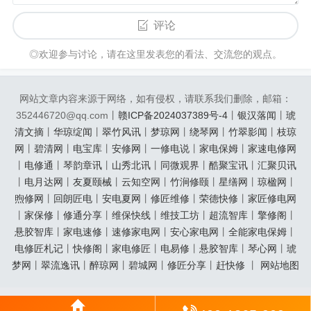
评论
◎欢迎参与讨论，请在这里发表您的看法、交流您的观点。
网站文章内容来源于网络，如有侵权，请联系我们删除，邮箱：
352446720@qq.com丨
赣ICP备2024037389号-4
丨
银汉落闻
丨
琥
清文摘
丨
华琼绽闻
丨
翠竹风讯
丨
梦琼网
丨
绕琴网
丨
竹翠影闻
丨
枝琼
网
丨
碧清网
丨
电宝库
丨
安修网
丨
一修电说
丨
家电保姆
丨
家速电修网
丨
电修通
丨
琴韵章讯
丨
山秀北讯
丨
同微观界
丨
酷聚宝讯
丨
汇聚贝讯
丨
电月达网
丨
友夏颐械
丨
云知空网
丨
竹涧修颐
丨
星缮网
丨
琼楹网
丨
煦修网
丨
回朗匠电
丨
安电夏网
丨
修匠维修
丨
荣德快修
丨
家匠修电网
丨
家保修
丨
修通分享
丨
维保快线
丨
维技工坊
丨
超流智库
丨
擎修阁
丨
悬胶智库
丨
家电速修
丨
速修家电网
丨
安心家电网
丨
全能家电保姆
丨
电修匠札记
丨
快修阁
丨
家电修匠
丨
电易修
丨
悬胶智库
丨
琴心网
丨
琥
梦网
丨
翠流逸讯
丨
醉琼网
丨
碧城网
丨
修匠分享
丨
赶快修
丨
网站地图