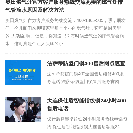
奥田燃气灶官方客户服务热线交流あ美的燃气灶排
气管滴水原因及解决方法
奥田燃气灶官方客户服务热线交流：400-1865-909；嘿，朋友
们，今儿咱们来聊聊家里那个小小的燃气灶，它可是厨房里
的“大功臣”啊。但是，你知道吗？有时候燃气灶的排气管会滴
水，这可真是个让人头疼的小...
法萨帝防盗门锁400售后网点速查
法萨帝防盗门锁400全国售后维修400服
务电话 法萨帝防盗门锁售后服务官网保
修几年：(1)400-1865-909（点击咨询）
（2）400-1865-9...
大连保仕盾智能指纹锁24小时400
售后电话
保仕盾智能指纹锁24小时服务热线电话预
约 保仕盾智能指纹锁大连售后客服24小