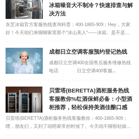
冰箱噪音大不制冷？快速排查与解
决方法
东芝冰箱官方客服热线查询科普：400-1865-909；Hey，大家
好！今天咱们来聊聊家里那个“冰山美人”——冰箱。是不是有
时候它突然噪音大得像在开演唱会，又或者制冷效果不如以
前？别急，今天咱们就来聊...
成都日立空调客服预约登记热线
成都日立空调400全国售后服务维修热线
电话 日立空调400客服...
贝雷塔(BERETTA)酒柜服务热线
客服教你%红酒保鲜必备：小型酒
柜推荐，轻松保持美酒佳酿口感
贝雷塔(BERETTA)酒柜服务热线客服教你：400-1865-909；
嘿，朋友们，又到了咱唠家常的时候了。今天咱不聊那枯燥的
新闻，也不说那些八竿子打不着的科技动态，咱就来聊聊生活