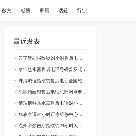
散文
感悟
家居
话题
行业
最近发表
云丁智能指纹锁24小时售后电话人工400客服电话
康宝热水器售后电话号码普及【燃气热水器水气双调：节能环保新选择】
珠海威恒指纹锁售后电话全国维修网点及电话号码查询
思歌指纹锁售后电话总部网点电话查询
斯瑞斯特热水器售后电话24小时解释☞房东装热水器可以吗？注意事项一览
华凌空调24小时厂家维修中心服务总部
温州帝尔吉斯指纹锁24小时人工服务热线电话全国