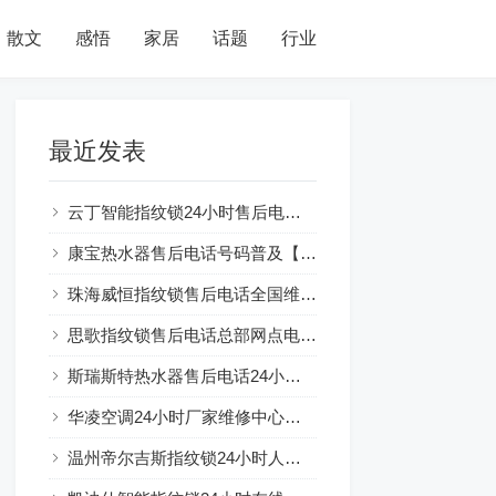
散文
感悟
家居
话题
行业
最近发表
云丁智能指纹锁24小时售后电话人工400客服电话
康宝热水器售后电话号码普及【燃气热水器水气双调：节能环保新选择】
珠海威恒指纹锁售后电话全国维修网点及电话号码查询
思歌指纹锁售后电话总部网点电话查询
斯瑞斯特热水器售后电话24小时解释☞房东装热水器可以吗？注意事项一览
华凌空调24小时厂家维修中心服务总部
温州帝尔吉斯指纹锁24小时人工服务热线电话全国