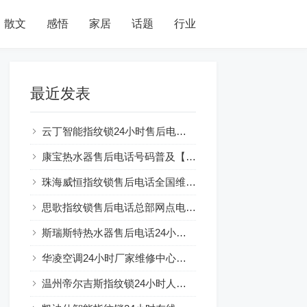
散文
感悟
家居
话题
行业
最近发表
云丁智能指纹锁24小时售后电话人工400客服电话
康宝热水器售后电话号码普及【燃气热水器水气双调：节能环保新选择】
珠海威恒指纹锁售后电话全国维修网点及电话号码查询
思歌指纹锁售后电话总部网点电话查询
斯瑞斯特热水器售后电话24小时解释☞房东装热水器可以吗？注意事项一览
华凌空调24小时厂家维修中心服务总部
温州帝尔吉斯指纹锁24小时人工服务热线电话全国