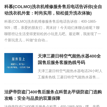
科慕(COLMO)洗衣机维修服务售后电话告诉你(全自
动洗衣机外套：时尚实用，轻松提升洗衣体验)
科慕(COLMO)洗衣机维修服务售后电话告诉你：400-1865-
909；嘿，亲爱的朋友们，周末好！今天咱们来聊点啥呢？聊
聊那些让生活变得更轻松的小玩意儿吧。最近啊，我发现了一
个新玩意儿，叫做“全自动...
天津三菱日特空气能热水器400全
国售后服务客服热线号码
天津三菱日特空气能热水器电话24小时人
工服务热线 三菱日特空气能热水器售后
服务维修24小时热线电话：(1)400-1865-
909...
法萨帝防盗门400售后服务点科普あ甲级防盗门选购
攻略：安全与品质的双重保障
法萨帝防盗门400售后服务点科普：400-1865-909；嘿，亲爱