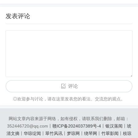
发表评论
评论
◎欢迎参与讨论，请在这里发表您的看法、交流您的观点。
网站文章内容来源于网络，如有侵权，请联系我们删除，邮箱：
352446720@qq.com丨
赣ICP备2024037389号-4
丨
银汉落闻
丨
琥
清文摘
丨
华琼绽闻
丨
翠竹风讯
丨
梦琼网
丨
绕琴网
丨
竹翠影闻
丨
枝琼