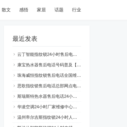
散文
感悟
家居
话题
行业
最近发表
云丁智能指纹锁24小时售后电话人工400客服电话
康宝热水器售后电话号码普及【燃气热水器水气双调：节能环保新选择】
珠海威恒指纹锁售后电话全国维修网点及电话号码查询
思歌指纹锁售后电话总部网点电话查询
斯瑞斯特热水器售后电话24小时解释☞房东装热水器可以吗？注意事项一览
华凌空调24小时厂家维修中心服务总部
温州帝尔吉斯指纹锁24小时人工服务热线电话全国