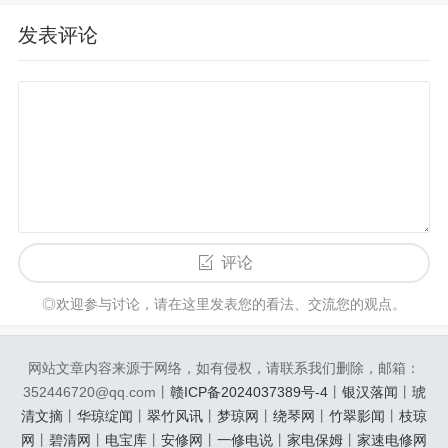
发表评论
评论
◎欢迎参与讨论，请在这里发表您的看法、交流您的观点。
网站文章内容来源于网络，如有侵权，请联系我们删除，邮箱：
352446720@qq.com丨
赣ICP备2024037389号-4
丨
银汉落闻
丨
琥
清文摘
丨
华琼绽闻
丨
翠竹风讯
丨
梦琼网
丨
绕琴网
丨
竹翠影闻
丨
枝琼
网
丨
碧清网
丨
电宝库
丨
安修网
丨
一修电说
丨
家电保姆
丨
家速电修网