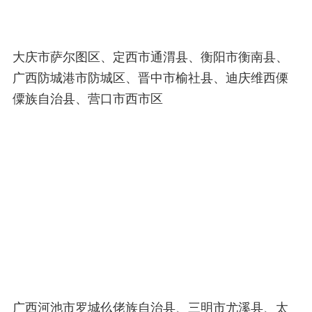
大庆市萨尔图区、定西市通渭县、衡阳市衡南县、
广西防城港市防城区、晋中市榆社县、迪庆维西傈
僳族自治县、营口市西市区
广西河池市罗城仫佬族自治县、三明市尤溪县、太