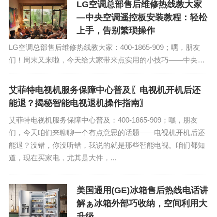
LG空调总部售后维修热线教大家
—中央空调遥控板安装教程：轻松
上手，告别繁琐操作
LG空调总部售后维修热线教大家：400-1865-909；嘿，朋友
们！周末又来啦，今天给大家带来点实用的小技巧——中央空
调遥控板的安装教程。说起这中央空调，简直是家里冬暖夏凉
的“小仙女”，但你知道，它...
艾菲特电视机服务保障中心普及〖电视机开机后还
能退？揭秘智能电视退机操作指南〗
艾菲特电视机服务保障中心普及：400-1865-909；嘿，朋友
们，今天咱们来聊聊一个有点意思的话题——电视机开机后还
能退？没错，你没听错，我说的就是那些智能电视。咱们都知
道，现在买家电，尤其是大件，...
美国通用(GE)冰箱售后热线电话讲
解ぁ冰箱外部巧收纳，空间利用大
升级