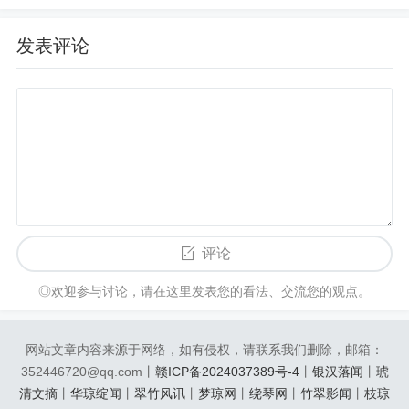
发表评论
评论
◎欢迎参与讨论，请在这里发表您的看法、交流您的观点。
网站文章内容来源于网络，如有侵权，请联系我们删除，邮箱：
352446720@qq.com丨
赣ICP备2024037389号-4
丨
银汉落闻
丨
琥
清文摘
丨
华琼绽闻
丨
翠竹风讯
丨
梦琼网
丨
绕琴网
丨
竹翠影闻
丨
枝琼