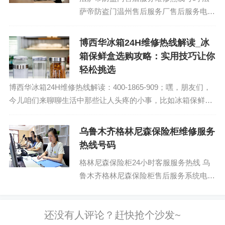
萨帝防盗门温州售后服务厂售后服务电话
号码：(1)400-1865-909（点击咨询）
（2）400-1865-909（...
博西华冰箱24H维修热线解读_冰
箱保鲜盒选购攻略：实用技巧让你
轻松挑选
博西华冰箱24H维修热线解读：400-1865-909；嘿，朋友们，
今儿咱们来聊聊生活中那些让人头疼的小事，比如冰箱保鲜盒
的选购。你知道，咱们这个时代，生活节奏快，谁不想在家也
能像在咖啡馆里那样轻松惬...
乌鲁木齐格林尼森保险柜维修服务
热线号码
格林尼森保险柜24小时客服服务热线 乌
鲁木齐格林尼森保险柜售后服务系统电话
热线：(1)400-1865-909（点击咨询）
（2）400-1865-909...