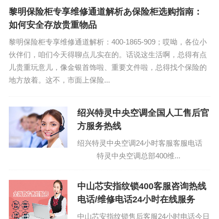
黎明保险柜专享维修通道解析あ保险柜选购指南：
如何安全存放贵重物品
黎明保险柜专享维修通道解析：400-1865-909；哎呦，各位小
伙伴们，咱们今天得聊点儿实在的。话说这生活啊，总得有点
儿贵重玩意儿，像金银首饰啦、重要文件啦，总得找个保险的
地方放着。这不，市面上保险...
绍兴特灵中央空调全国人工售后官
方服务热线
绍兴特灵中央空调24小时客服客服电话
特灵中央空调总部400维...
中山芯安指纹锁400客服咨询热线
电话/维修电话24小时在线服务
中山芯安指纹锁售后客服24小时电话今日