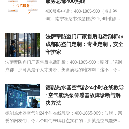
服务总部400热线
400服务电话：400-1865-909（点击咨
询） 南宁霍尼韦尔壁挂炉24小时维修平
台 霍尼韦尔壁挂炉售后服务中心热线...
法萨帝防盗门厂家售后电话剖析@
成都防盗门定制：专业定制，安全
守护家
法萨帝防盗门厂家售后电话剖析：400-1865-909；哎呀，说到
成都，那可真是个人才济济、美食满地的地方啊！这不，今天
咱们就来聊聊成都的一件大事——防盗门定制。别小看这个小
小的防盗门，它可是咱们家的...
德能热水器空气能24小时在线教导
↑空气能热泵传感器故障诊断与解
决方法
德能热水器空气能24小时在线教导：400-1865-909；哎呦，亲
爱的网友们，今儿个咱们来聊聊点实在的，那就是空气能热泵
传感器故障诊断与解决方法。说起这个，感觉就像周末跟老朋