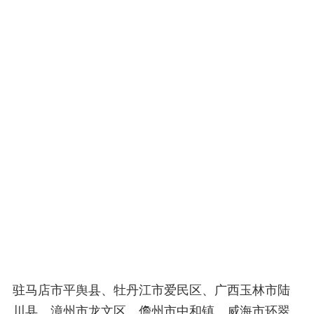
驻马店市平舆县、牡丹江市爱民区、广西玉林市陆
川县、漳州市龙文区、儋州市中和镇、威海市环翠