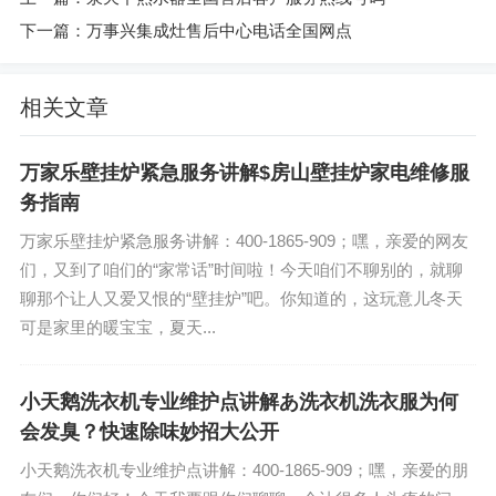
下一篇：
万事兴集成灶售后中心电话全国网点
相关文章
万家乐壁挂炉紧急服务讲解$房山壁挂炉家电维修服
务指南
万家乐壁挂炉紧急服务讲解：400-1865-909；嘿，亲爱的网友
们，又到了咱们的“家常话”时间啦！今天咱们不聊别的，就聊
聊那个让人又爱又恨的“壁挂炉”吧。你知道的，这玩意儿冬天
可是家里的暖宝宝，夏天...
小天鹅洗衣机专业维护点讲解あ洗衣机洗衣服为何
会发臭？快速除味妙招大公开
小天鹅洗衣机专业维护点讲解：400-1865-909；嘿，亲爱的朋