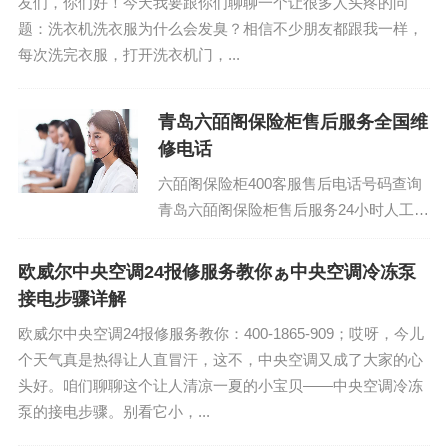
友们，你们好！今天我要跟你们聊聊一个让很多人头疼的问
题：洗衣机洗衣服为什么会发臭？相信不少朋友都跟我一样，
每次洗完衣服，打开洗衣机门，...
青岛六皕阁保险柜售后服务全国维
修电话
六皕阁保险柜400客服售后电话号码查询
青岛六皕阁保险柜售后服务24小时人工服
务热线电话：400-1865-909 (温馨提示：
即可拨打）...
欧威尔中央空调24报修服务教你ぁ中央空调冷冻泵
接电步骤详解
欧威尔中央空调24报修服务教你：400-1865-909；哎呀，今儿
个天气真是热得让人直冒汗，这不，中央空调又成了大家的心
头好。咱们聊聊这个让人清凉一夏的小宝贝——中央空调冷冻
泵的接电步骤。别看它小，...