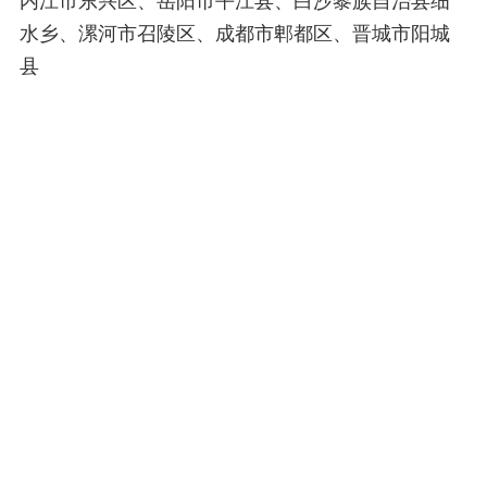
内江市东兴区、岳阳市平江县、白沙黎族自治县细
水乡、漯河市召陵区、成都市郫都区、晋城市阳城
县