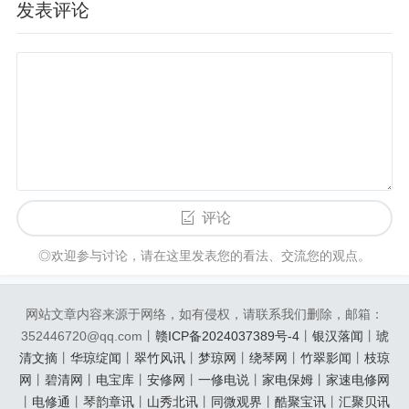
发表评论
评论
◎欢迎参与讨论，请在这里发表您的看法、交流您的观点。
网站文章内容来源于网络，如有侵权，请联系我们删除，邮箱：
352446720@qq.com丨
赣ICP备2024037389号-4
丨
银汉落闻
丨
琥
清文摘
丨
华琼绽闻
丨
翠竹风讯
丨
梦琼网
丨
绕琴网
丨
竹翠影闻
丨
枝琼
网
丨
碧清网
丨
电宝库
丨
安修网
丨
一修电说
丨
家电保姆
丨
家速电修网
丨
电修通
丨
琴韵章讯
丨
山秀北讯
丨
同微观界
丨
酷聚宝讯
丨
汇聚贝讯