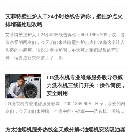
(1)400-1865-909（点击咨询）（2）400-
1865-909...
艾菲特壁挂炉人工24小时热线告诉你，壁挂炉点火
排堵塞处理攻略
艾菲特壁挂炉人工24小时热线告诉你：400-1865-909；哎，各
位亲爱的网友们，今天咱们来聊聊壁挂炉点火排堵塞这个让人
头疼的小麻烦。话说这壁挂炉啊，冬天可是咱们温暖的守护
神，但要是它突然罢工了，那...
LG洗衣机专业维修服务教导۞威
力洗衣机三线门开关：操作简便，
安全耐用
LG洗衣机专业维修服务教导：400-1865-909；Hey，亲爱的网
友们，今天咱们来聊聊一个家中的小确幸——洗衣机。没错，
就是那个每天默默为我们洗去衣物尘埃的小帮手。今天咱们要
说的这款洗衣机，可是最...
方太油烟机服务热线全天候分解<油烟机安装吸油器