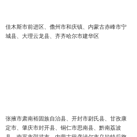
佳木斯市前进区、儋州市和庆镇、内蒙古赤峰市宁
城县、大理云龙县、齐齐哈尔市建华区
张掖市肃南裕固族自治县、开封市尉氏县、甘孜康
定市、肇庆市封开县、铜仁市思南县、黔南荔波
县、南平市邵武市、内蒙古巴彦淖尔市乌拉特后旗