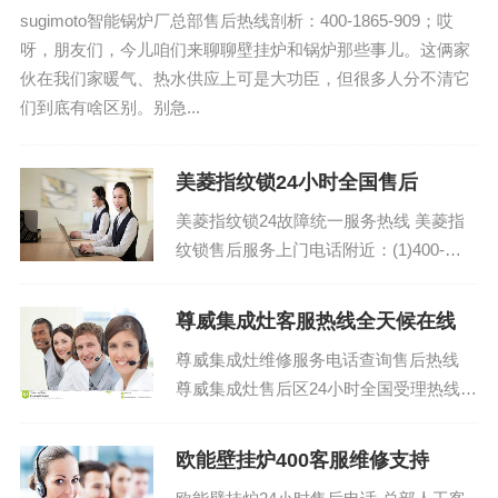
sugimoto智能锅炉厂总部售后热线剖析：400-1865-909；哎
呀，朋友们，今儿咱们来聊聊壁挂炉和锅炉那些事儿。这俩家
伙在我们家暖气、热水供应上可是大功臣，但很多人分不清它
们到底有啥区别。别急...
美菱指纹锁24小时全国售后
美菱指纹锁24故障统一服务热线 美菱指
纹锁售后服务上门电话附近：(1)400-
1865-909（点击咨询）（2）400-1865-
909（点击咨询）...
尊威集成灶客服热线全天候在线
尊威集成灶维修服务电话查询售后热线
尊威集成灶售后区24小时全国受理热线中
心：400-1865-909 (温馨提示：即可拨
打）...
欧能壁挂炉400客服维修支持