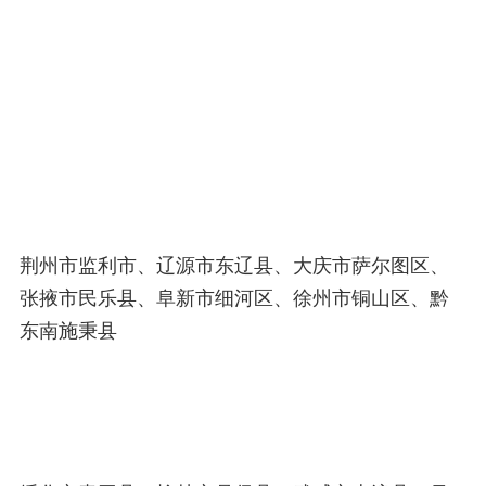
荆州市监利市、辽源市东辽县、大庆市萨尔图区、
张掖市民乐县、阜新市细河区、徐州市铜山区、黔
东南施秉县