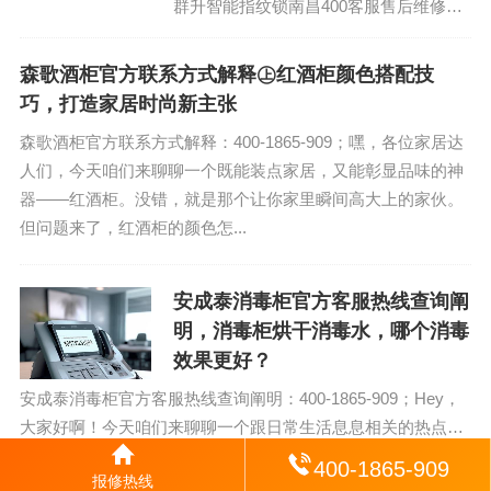
群升智能指纹锁南昌400客服售后维修售
后电话：(1)400-1865-909（点击咨询）
（2）400-1865-...
森歌酒柜官方联系方式解释㊤红酒柜颜色搭配技
巧，打造家居时尚新主张
森歌酒柜官方联系方式解释：400-1865-909；嘿，各位家居达
人们，今天咱们来聊聊一个既能装点家居，又能彰显品味的神
器——红酒柜。没错，就是那个让你家里瞬间高大上的家伙。
但问题来了，红酒柜的颜色怎...
安成泰消毒柜官方客服热线查询阐
明，消毒柜烘干消毒水，哪个消毒
效果更好？
安成泰消毒柜官方客服热线查询阐明：400-1865-909；Hey，
大家好啊！今天咱们来聊聊一个跟日常生活息息相关的热点话
题——消毒柜烘干消毒水，哪个消毒效果更好？话说，这消毒
400-1865-909
报修热线
柜可是现代家庭厨房里的小...