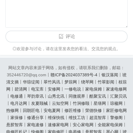
评论
◎欢迎参与讨论，请在这里发表您的看法、交流您的观点。
网站文章内容来源于网络，如有侵权，请联系我们删除，邮箱：
352446720@qq.com丨
赣ICP备2024037389号-4
丨
银汉落闻
丨
琥
清文摘
丨
华琼绽闻
丨
翠竹风讯
丨
梦琼网
丨
绕琴网
丨
竹翠影闻
丨
枝琼
网
丨
碧清网
丨
电宝库
丨
安修网
丨
一修电说
丨
家电保姆
丨
家速电修网
丨
电修通
丨
琴韵章讯
丨
山秀北讯
丨
同微观界
丨
酷聚宝讯
丨
汇聚贝讯
丨
电月达网
丨
友夏颐械
丨
云知空网
丨
竹涧修颐
丨
星缮网
丨
琼楹网
丨
煦修网
丨
回朗匠电
丨
安电夏网
丨
修匠维修
丨
荣德快修
丨
家匠修电网
丨
家保修
丨
修通分享
丨
维保快线
丨
维技工坊
丨
超流智库
丨
擎修阁
丨
悬胶智库
丨
家电速修
丨
速修家电网
丨
安心家电网
丨
全能家电保姆
丨
电修匠札记
丨
快修阁
丨
家电修匠
丨
电易修
丨
悬胶智库
丨
琴心网
丨
琥