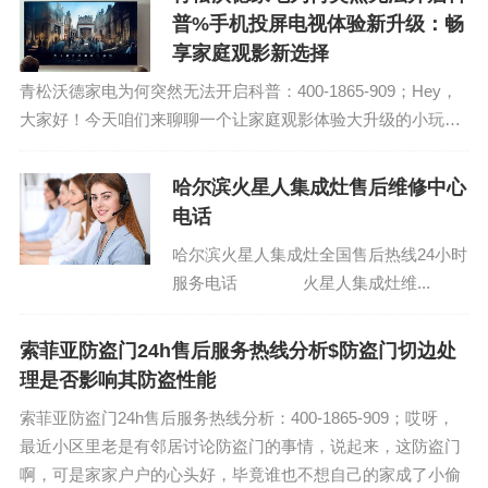
普%手机投屏电视体验新升级：畅
享家庭观影新选择
青松沃德家电为何突然无法开启科普：400-1865-909；Hey，
大家好！今天咱们来聊聊一个让家庭观影体验大升级的小玩意
儿——手机投屏到电视。这事儿最近挺火的，咱们就聊聊怎么
用这个方法，让周末的沙发...
哈尔滨火星人集成灶售后维修中心
电话
哈尔滨火星人集成灶全国售后热线24小时
服务电话 火星人集成灶维...
索菲亚防盗门24h售后服务热线分析$防盗门切边处
理是否影响其防盗性能
索菲亚防盗门24h售后服务热线分析：400-1865-909；哎呀，
最近小区里老是有邻居讨论防盗门的事情，说起来，这防盗门
啊，可是家家户户的心头好，毕竟谁也不想自己的家成了小偷