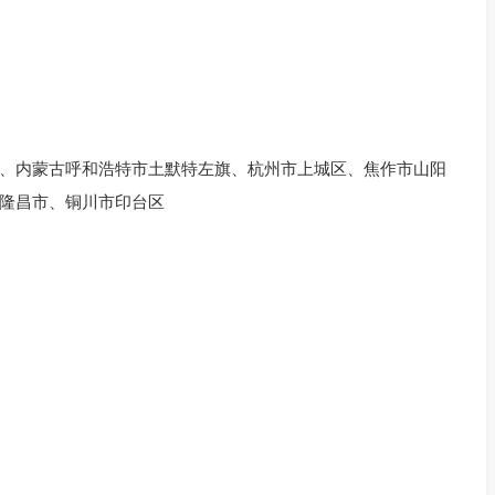
、内蒙古呼和浩特市土默特左旗、杭州市上城区、焦作市山阳
隆昌市、铜川市印台区