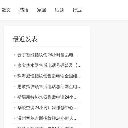
散文
感悟
家居
话题
行业
最近发表
云丁智能指纹锁24小时售后电话人工400客服电话
康宝热水器售后电话号码普及【燃气热水器水气双调：节能环保新选择】
珠海威恒指纹锁售后电话全国维修网点及电话号码查询
思歌指纹锁售后电话总部网点电话查询
斯瑞斯特热水器售后电话24小时解释☞房东装热水器可以吗？注意事项一览
华凌空调24小时厂家维修中心服务总部
温州帝尔吉斯指纹锁24小时人工服务热线电话全国