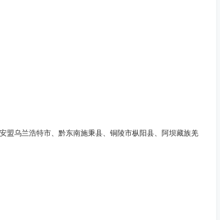
安盟乌兰浩特市、黔东南施秉县、铜陵市枞阳县、阿坝藏族羌