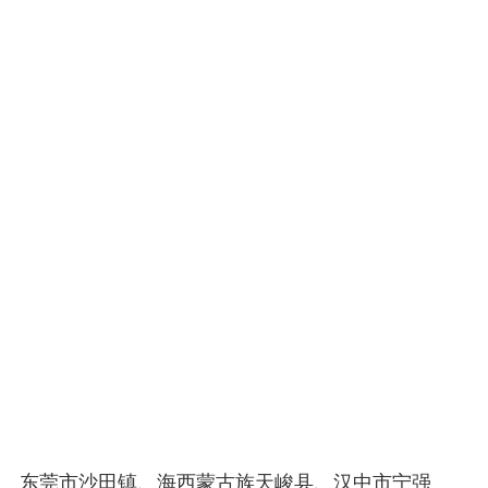
东莞市沙田镇、海西蒙古族天峻县、汉中市宁强