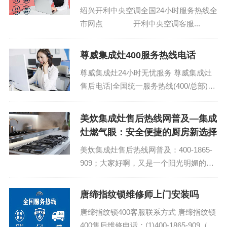
绍兴开利中央空调全国24小时服务热线全
市网点 开利中央空调客服...
尊威集成灶400服务热线电话
尊威集成灶24小时无忧服务 尊威集成灶
售后电话|全国统一服务热线(400/总部)：
(1)400-1865-909（点击咨询）（2）400-
1865-90...
美炊集成灶售后热线网普及—集成
灶燃气眼：安全便捷的厨房新选择
美炊集成灶售后热线网普及：400-1865-
909；大家好啊，又是一个阳光明媚的好
日子，咱们今天来聊聊厨房里的新鲜事
儿。你可能会说，厨房里有什么新鲜事儿
唐缔指纹锁维修师上门安装吗
啊，不就是烧菜做饭嘛。哈哈，你这就
唐缔指纹锁400客服联系方式 唐缔指纹锁
OUT了！现在...
400售后维修电话：(1)400-1865-909（点