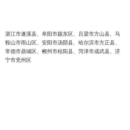
湛江市遂溪县、阜阳市颍东区、吕梁市方山县、马
鞍山市雨山区、安阳市汤阴县、哈尔滨市方正县、
常德市鼎城区、郴州市桂阳县、菏泽市成武县、济
宁市兖州区