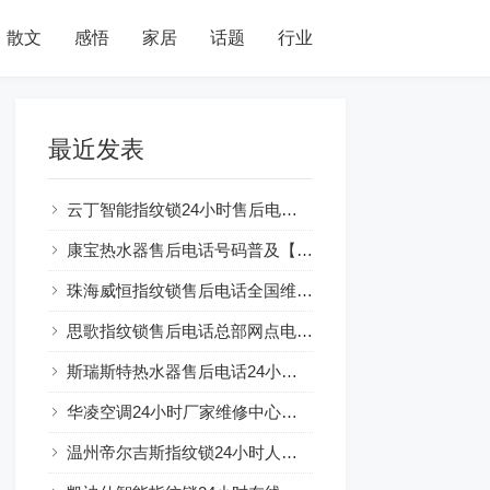
散文
感悟
家居
话题
行业
最近发表
云丁智能指纹锁24小时售后电话人工400客服电话
康宝热水器售后电话号码普及【燃气热水器水气双调：节能环保新选择】
珠海威恒指纹锁售后电话全国维修网点及电话号码查询
思歌指纹锁售后电话总部网点电话查询
斯瑞斯特热水器售后电话24小时解释☞房东装热水器可以吗？注意事项一览
华凌空调24小时厂家维修中心服务总部
温州帝尔吉斯指纹锁24小时人工服务热线电话全国