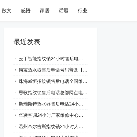
散文
感悟
家居
话题
行业
最近发表
云丁智能指纹锁24小时售后电话人工400客服电话
康宝热水器售后电话号码普及【燃气热水器水气双调：节能环保新选择】
珠海威恒指纹锁售后电话全国维修网点及电话号码查询
思歌指纹锁售后电话总部网点电话查询
斯瑞斯特热水器售后电话24小时解释☞房东装热水器可以吗？注意事项一览
华凌空调24小时厂家维修中心服务总部
温州帝尔吉斯指纹锁24小时人工服务热线电话全国