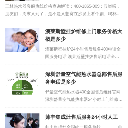
三林热水器客服热线价格查询解读：400-1865-909；哎哟喂，
朋友们，周末又到了，是不是又想窝在沙发上看个剧、喝杯
茶，美美地享受一下生活呢？我呢，今天要给大家带来点不一
样的“茶余饭后谈资”——燃气...
澳莱斯壁挂炉维修上门服务价格大
概是多少
澳莱斯壁挂炉24小时售后服务400电话全
国服务电话 澳莱斯壁挂炉售后电话全国
24小时电话：(1)400-1865-909 澳莱斯壁
挂炉售后...
深圳舒量空气能热水器总部售后服
务电话是多少
舒量空气能热水器400全国售后维修官网
深圳舒量空气能热水器24小时上门维修电
话400热线：400-1865-909 (温馨提示：
即可拨打）...
帅丰集成灶售后服务24小时人工
帅丰集成灶全国统一服务热线 帅