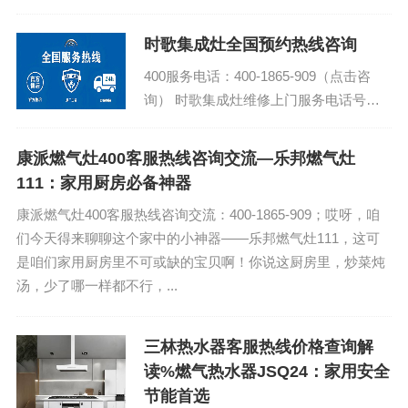
小时热线 智米智能马桶客服24h快速报修
热线...
时歌集成灶全国预约热线咨询
400服务电话：400-1865-909（点击咨
询） 时歌集成灶维修上门服务电话号码
时歌集成灶厂家总部售后维修服务电话热
线...
康派燃气灶400客服热线咨询交流—乐邦燃气灶
111：家用厨房必备神器
康派燃气灶400客服热线咨询交流：400-1865-909；哎呀，咱
们今天得来聊聊这个家中的小神器——乐邦燃气灶111，这可
是咱们家用厨房里不可或缺的宝贝啊！你说这厨房里，炒菜炖
汤，少了哪一样都不行，...
三林热水器客服热线价格查询解
读%燃气热水器JSQ24：家用安全
节能首选