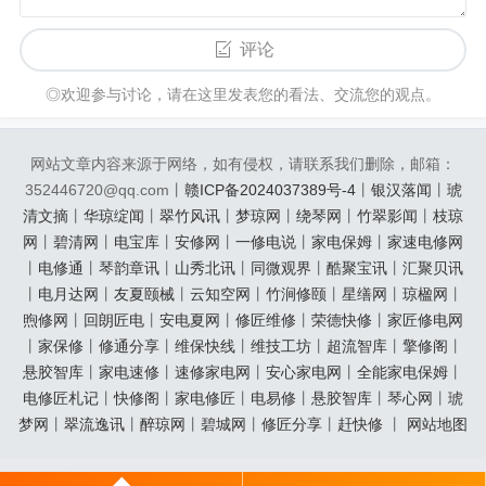
评论
◎欢迎参与讨论，请在这里发表您的看法、交流您的观点。
网站文章内容来源于网络，如有侵权，请联系我们删除，邮箱：
352446720@qq.com丨
赣ICP备2024037389号-4
丨
银汉落闻
丨
琥
清文摘
丨
华琼绽闻
丨
翠竹风讯
丨
梦琼网
丨
绕琴网
丨
竹翠影闻
丨
枝琼
网
丨
碧清网
丨
电宝库
丨
安修网
丨
一修电说
丨
家电保姆
丨
家速电修网
丨
电修通
丨
琴韵章讯
丨
山秀北讯
丨
同微观界
丨
酷聚宝讯
丨
汇聚贝讯
丨
电月达网
丨
友夏颐械
丨
云知空网
丨
竹涧修颐
丨
星缮网
丨
琼楹网
丨
煦修网
丨
回朗匠电
丨
安电夏网
丨
修匠维修
丨
荣德快修
丨
家匠修电网
丨
家保修
丨
修通分享
丨
维保快线
丨
维技工坊
丨
超流智库
丨
擎修阁
丨
悬胶智库
丨
家电速修
丨
速修家电网
丨
安心家电网
丨
全能家电保姆
丨
电修匠札记
丨
快修阁
丨
家电修匠
丨
电易修
丨
悬胶智库
丨
琴心网
丨
琥
梦网
丨
翠流逸讯
丨
醉琼网
丨
碧城网
丨
修匠分享
丨
赶快修
丨
网站地图