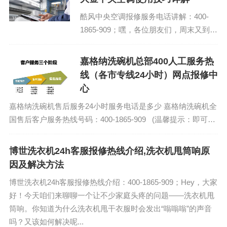
酷风中央空调报修服务电话讲解：400-
1865-909；嘿，各位朋友们，周末又到
了，是不是又想着怎么舒服地宅在家里
呢？今天咱们就来聊聊家里那个大金中央
嘉格纳洗碗机总部400人工服务热
空调，怎么用才能既节能又舒适。别小看
线（各市专线24小时）网点报修中
这个空调，用得...
心
嘉格纳洗碗机售后服务24小时服务电话是多少 嘉格纳洗碗机全
国售后客户服务热线号码：400-1865-909 (温馨提示：即可拨
打）...
博世洗衣机24h客服报修热线介绍,洗衣机甩筒响原
因及解决方法
博世洗衣机24h客服报修热线介绍：400-1865-909；Hey，大家
好！今天咱们来聊聊一个让不少家庭头疼的问题——洗衣机甩
筒响。你知道为什么洗衣机甩干衣服时会发出“嗡嗡嗡”的声音
吗？又该如何解决呢...