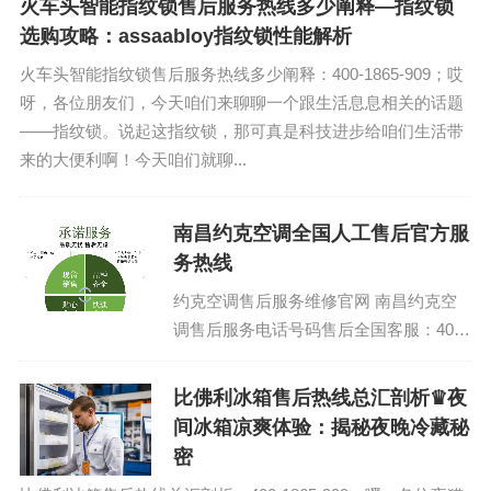
火车头智能指纹锁售后服务热线多少阐释—指纹锁
选购攻略：assaabloy指纹锁性能解析
火车头智能指纹锁售后服务热线多少阐释：400-1865-909；哎
呀，各位朋友们，今天咱们来聊聊一个跟生活息息相关的话题
——指纹锁。说起这指纹锁，那可真是科技进步给咱们生活带
来的大便利啊！今天咱们就聊...
南昌约克空调全国人工售后官方服
务热线
约克空调售后服务维修官网 南昌约克空
调售后服务电话号码售后全国客服：400-
1865-909 (温馨提示：即可拨打） 约克
空调厂...
比佛利冰箱售后热线总汇剖析♛夜
间冰箱凉爽体验：揭秘夜晚冷藏秘
密