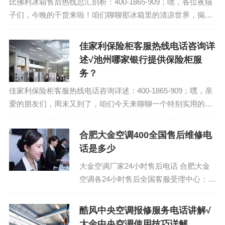
比佛利冰箱售后热线总汇剖析：400-1865-909；嘿，各位夜猫
子们，今晚的干货来啦！咱们聊聊那冰箱里的清凉世界，揭秘
夜晚冷藏的秘密。你知道，夏天一到，晚上回到家，打开冰箱
的那一刻，那股清凉瞬间就能...
佳家利保险柜客服热线电话咨询详
述√池州哪家银行提供保险柜服
务？
佳家利保险柜客服热线电话咨询详述：400-1865-909；嘿，亲
爱的朋友们，周末又到了，咱们今天来聊聊一个特别实用的话
题——池州哪家银行提供保险柜服务？别看这问题小，但涉及
到咱们的财产安全，那可是头...
合肥大金空调400全国售后维修电
话是多少
大金空调厂家24小时售后电话 合肥大金
空调各24小时售后全国客服受理中心：
400-1865-909 (温馨提示：即可拨打）
大金...
酷风中央空调报修服务电话讲解√
大金中央空调使用技巧详解