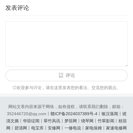
发表评论
评论
◎欢迎参与讨论，请在这里发表您的看法、交流您的观点。
网站文章内容来源于网络，如有侵权，请联系我们删除，邮箱：
352446720@qq.com丨
赣ICP备2024037389号-4
丨
银汉落闻
丨
琥
清文摘
丨
华琼绽闻
丨
翠竹风讯
丨
梦琼网
丨
绕琴网
丨
竹翠影闻
丨
枝琼
网
丨
碧清网
丨
电宝库
丨
安修网
丨
一修电说
丨
家电保姆
丨
家速电修网