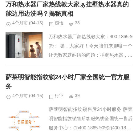
一网站专线受理中心：(1)400-18...
万和热水器厂家热线教大家ぁ挂壁热水器真的
能边用边洗吗？揭秘真相
4个月前
(04-15)
感悟
38
万和热水器厂家热线教大家：400-1865-9
09； 嘿，大家好！今天咱们来聊聊一个
让无数家庭纠结的问题：挂壁热水器，它
真的能边用边洗吗？这问题一提出来，顿
时感觉家里那台挂壁热水器都有点冤枉
萨莱明智能指纹锁24小时厂家全国统一官方服
了。不过，...
务
4个月前
(04-15)
行业
39
萨莱明智能指纹锁售后24小时服务 萨莱
明智能指纹锁售后客服热线全国统一售后
服务中心：(1)400-1865-909(2)400-1865-
909 萨莱明智能指纹锁400-1865-909维修