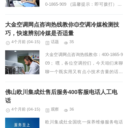
0-1865-909 (温馨提示：即可拨打） 派
沃空气能热水器全国24小时服务热线电话
号码 派沃空气...
大金空调网点咨询热线教你۞空调冷媒检测技
巧，快速辨别冷媒是否适量
4个月前
(04-15)
话题
35
大金空调网点咨询热线教你：400-1865-9
09； 嘿，各位空调控们，今天咱们来聊
聊一个既实用又有点小技术含量的话题
——空调冷媒检测。没错，就是那个让空
调在炎炎夏日里变得清凉的“神秘液体”。
佛山欧川集成灶售后服务400客服电话人工电
别看它不...
话
4个月前
(04-15)
观察
36
欧川集成灶全国统一保养维修服务电话