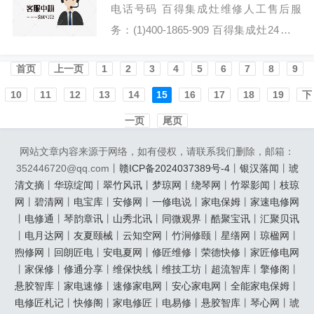
电话号码 百得集成灶维修人工售后服
务：(1)400-1865-909 百得集成灶24小时
厂家维修上门维修附近电话:(2)400-1865-
首页️
上一页
1
2
3
4
5
6
7
8
9
909 绍兴百得集成灶...
10
11
12
13
14
15
16
17
18
19
下
一页
尾页
网站文章内容来源于网络，如有侵权，请联系我们删除，邮箱：
352446720@qq.com丨
赣ICP备2024037389号-4
丨
银汉落闻
丨
琥
清文摘
丨
华琼绽闻
丨
翠竹风讯
丨
梦琼网
丨
绕琴网
丨
竹翠影闻
丨
枝琼
网
丨
碧清网
丨
电宝库
丨
安修网
丨
一修电说
丨
家电保姆
丨
家速电修网
丨
电修通
丨
琴韵章讯
丨
山秀北讯
丨
同微观界
丨
酷聚宝讯
丨
汇聚贝讯
丨
电月达网
丨
友夏颐械
丨
云知空网
丨
竹涧修颐
丨
星缮网
丨
琼楹网
丨
煦修网
丨
回朗匠电
丨
安电夏网
丨
修匠维修
丨
荣德快修
丨
家匠修电网
丨
家保修
丨
修通分享
丨
维保快线
丨
维技工坊
丨
超流智库
丨
擎修阁
丨
悬胶智库
丨
家电速修
丨
速修家电网
丨
安心家电网
丨
全能家电保姆
丨
电修匠札记
丨
快修阁
丨
家电修匠
丨
电易修
丨
悬胶智库
丨
琴心网
丨
琥