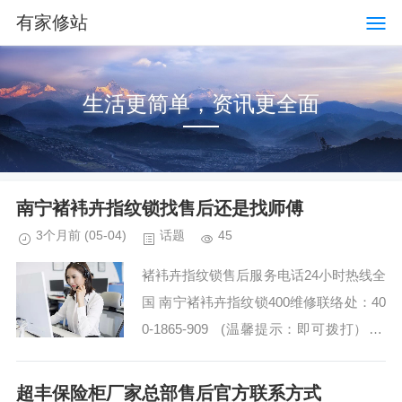
有家修站
生活更简单，资讯更全面
南宁褚袆卉指纹锁找售后还是找师傅
3个月前
(05-04)
话题
45
褚袆卉指纹锁售后服务电话24小时热线全
国 南宁褚袆卉指纹锁400维修联络处：40
0-1865-909 (温馨提示：即可拨打） 褚
袆卉指纹锁全国统一售后维修服务热线电
话 褚袆卉指...
超丰保险柜厂家总部售后官方联系方式