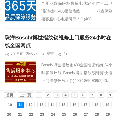
合肥花鑫保险柜售后电话24小时人工电
话/请拨打400报修热线 花鑫保险
柜客服中心电话号码：(1)400...
珠海Bosch/博世指纹锁维修上门服务24小时在
线全国网点
3个月前
(05-03)
观察
49
Bosch/博世指纹锁400全国售后维修24小
时客服热线 Bosch/博世指纹锁珠海快速
上门维修热线：(1)400-1865-909(2)400-1
865-909 Bosch/博世指纹锁400-186...
首页️
上一页
1
2
3
4
5
6
7
8
9
10
11
12
13
14
15
16
17
18
19
20
21
22
23
24
25
26
27
28
29