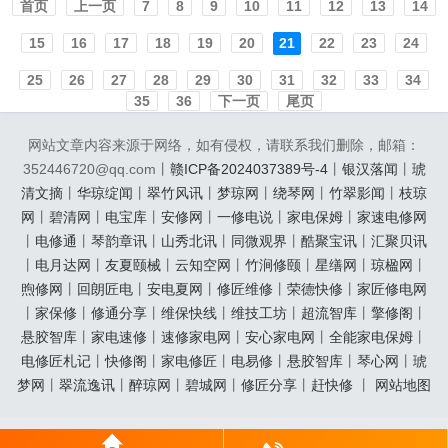
首页️
上一页
7
8
9
10
11
12
13
14
话多少(1)400-...
15
16
17
18
19
20
21
22
23
24
25
26
27
28
29
30
31
32
33
34
35
36
下一页
尾页
网站文章内容来源于网络，如有侵权，请联系我们删除，邮箱：
352446720@qq.com丨
赣ICP备2024037389号-4
丨
银汉落闻
丨
琥
清文摘
丨
华琼绽闻
丨
翠竹风讯
丨
梦琼网
丨
绕琴网
丨
竹翠影闻
丨
枝琼
网
丨
碧清网
丨
电宝库
丨
安修网
丨
一修电说
丨
家电保姆
丨
家速电修网
丨
电修通
丨
琴韵章讯
丨
山秀北讯
丨
同微观界
丨
酷聚宝讯
丨
汇聚贝讯
丨
电月达网
丨
友夏颐械
丨
云知空网
丨
竹涧修颐
丨
星缮网
丨
琼楹网
丨
煦修网
丨
回朗匠电
丨
安电夏网
丨
修匠维修
丨
荣德快修
丨
家匠修电网
丨
家保修
丨
修通分享
丨
维保快线
丨
维技工坊
丨
超流智库
丨
擎修阁
丨
悬胶智库
丨
家电速修
丨
速修家电网
丨
安心家电网
丨
全能家电保姆
丨
电修匠札记
丨
快修阁
丨
家电修匠
丨
电易修
丨
悬胶智库
丨
琴心网
丨
琥
梦网
丨
翠流逸讯
丨
醉琼网
丨
碧城网
丨
修匠分享
丨
赶快修
丨
网站地图